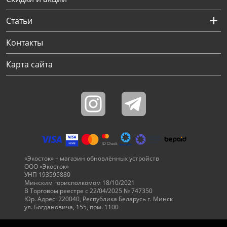
Выберите оператора для звонка
Если у Вас появились замечания по работе сотрудников компании, пожалуйста, обратитесь напрямую к руководству, воспользовавшись данной формой обратной связи.
Статьи
Имя
Номер телефона (не обязательно)
Колл-цент работает с 10:00 до 21:00
Или закажите обратный звонок
Узнай первым!
E-mail
Имя
Сообщение
Подписаться
Телефон
Секретные скидки в Telegram-канале
или
ПЕРЕЗВОНИТЕ МНЕ
Подписаться
ОТПРАВИТЬ
Нажимая на кнопку “Подписаться”
вы соглашаетесь с условиями публичной оферты.
Контакты
Карта сайта
«Экосток» – магазин обновлённых устройств
ООО «Экосток»
УНП 193595880
Минским горисполкомом 18/10/2021
В Торговом реестре с 22/04/2025 № 747350
Юр. Адрес: 220040, Республика Беларусь г. Минск
ул. Богдановича, 155, пом. 1100