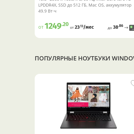
LPDDR4X, SSD до 512 ГБ, Mac OS, аккумулятор
49.9 Вт·ч
.20
1249
.86
от
38
.13
23
/меc
от
до
ПОПУЛЯРНЫЕ НОУТБУКИ WIND