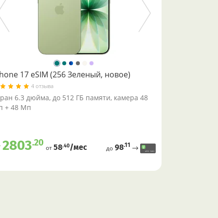
Phone 17 eSIM (256 Зеленый, новое)
4 отзыва
ран 6.3 дюйма, до 512 ГБ памяти, камера 48
 + 48 Мп
.20
2803
.11
т
98
.40
58
/меc
от
до