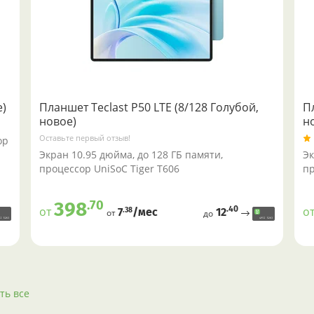
е)
Планшет Teclast P50 LTE (8/128 Голубой,
Пл
новое)
н
Оставьте первый отзыв!
ор
Экран 10.95 дюйма, до 128 ГБ памяти,
Эк
процессор UniSoC Tiger T606
пр
.70
398
.40
от
о
12
.38
7
/меc
от
до
ть все