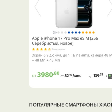
Apple iPhone 17 Pro Max eSIM (256
Серебристый, новое)
6 отзывов
Экран 6.9 дюйма, до 1 ТБ памяти, камера 48 
+ 48 Мп + 48 Мп
.80
3980
.33
от
139
.93
82
/меc
от
до
ПОПУЛЯРНЫЕ СМАРТФОНЫ XIAO