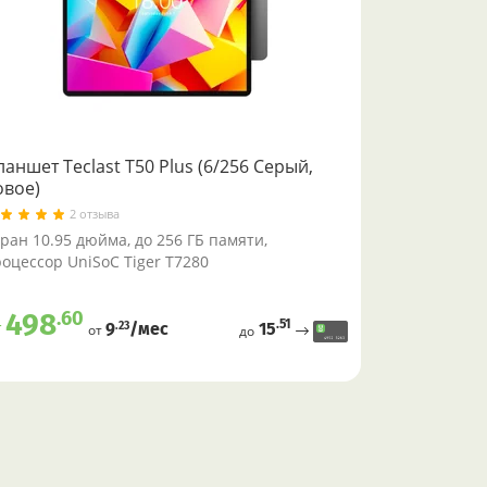
аншет Teclast T50 Plus (6/256 Серый,
овое)
2 отзыва
ран 10.95 дюйма, до 256 ГБ памяти,
оцессор UniSoC Tiger T7280
.60
498
.51
т
15
.23
9
/меc
от
до