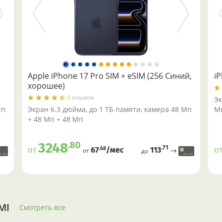
Apple iPhone 17 Pro SIM + eSIM (256 Синий,
i
хорошее)
5 отзывов
Эк
Мп
Экран 6.3 дюйма, до 1 ТБ памяти, камера 48 Мп
Мп
+ 48 Мп + 48 Мп
.80
3248
.71
от
о
113
.68
67
/меc
от
до
MI
Смотреть все