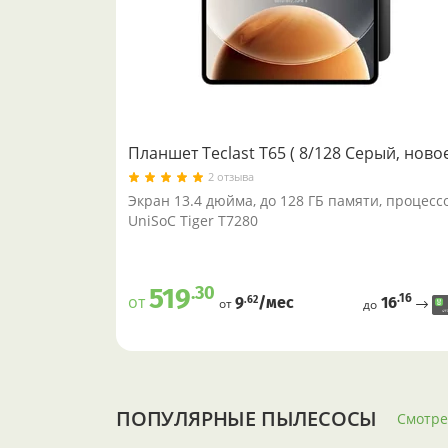
Планшет Teclast T65 ( 8/128 Серый, ново
2 отзыва
Экран 13.4 дюйма, до 128 ГБ памяти, процесс
UniSoC Tiger T7280
.30
519
.16
от
16
.62
9
/меc
от
до
ПОПУЛЯРНЫЕ ПЫЛЕСОСЫ
Смотре