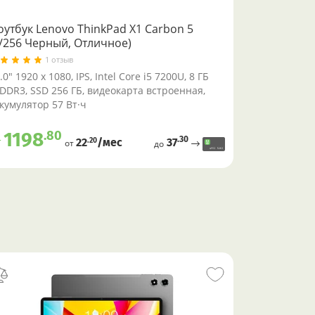
оутбук Lenovo ThinkPad X1 Carbon 5
8/256 Черный, Отличное)
1 отзыв
.0" 1920 x 1080, IPS, Intel Core i5 7200U, 8 ГБ
DDR3, SSD 256 ГБ, видеокарта встроенная,
кумулятор 57 Вт·ч
.80
1198
.30
т
37
.20
22
/меc
от
до