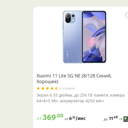
Xiaomi 11 Lite 5G NE (8/128 Синий,
Хорошее)
6 отзывов
Экран 6.55 дюйма, до 256 ГБ памяти, камера
64+8+5 Мп, аккумулятор 4250 мАч
.00
369
.48
от
11
.15
6
/меc
от
до