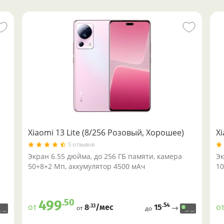
Xiaomi 13 Lite (8/256 Розовый, Хорошее)
Xi
5 отзывов
Экран 6.55 дюйма, до 256 ГБ памяти, камера
Эк
50+8+2 Мп, аккумулятор 4500 мАч
10
.50
499
.54
от
о
15
.33
8
/меc
от
до