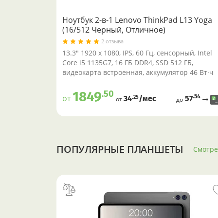
Ноутбук 2-в-1 Lenovo ThinkPad L13 Yoga
(16/512 Черный, Отличное)
2 отзыва
13.3" 1920 x 1080, IPS, 60 Гц, сенсорный, Intel
Core i5 1135G7, 16 ГБ DDR4, SSD 512 ГБ,
видеокарта встроенная, аккумулятор 46 Вт·ч
.50
1849
.54
от
57
.25
34
/меc
от
до
ПОПУЛЯРНЫЕ ПЛАНШЕТЫ
Смотре