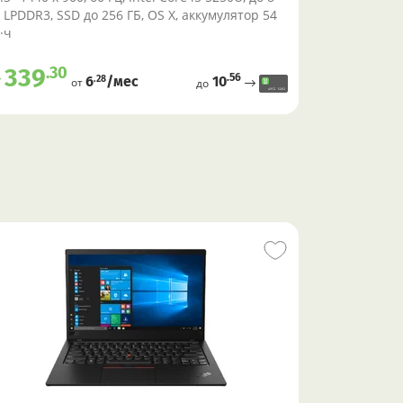
 LPDDR3, SSD до 256 ГБ, OS X, аккумулятор 54
·ч
.30
339
.56
т
10
.28
6
/меc
от
до