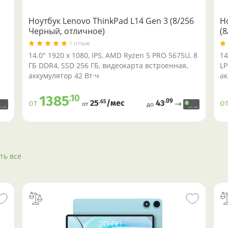
Ноутбук Lenovo ThinkPad L14 Gen 3 (8/256
Н
Черный, отличное)
(
1 отзыв
14.0" 1920 x 1080, IPS, AMD Ryzen 5 PRO 5675U, 8
14
ГБ DDR4, SSD 256 ГБ, видеокарта встроенная,
LP
аккумулятор 42 Вт·ч
ак
.10
1385
.09
от
о
43
.65
25
/меc
от
до
ть все