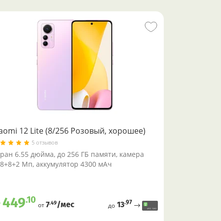
aomi 12 Lite (8/256 Розовый, хорошее)
5 отзывов
ран 6.55 дюйма, до 256 ГБ памяти, камера
8+8+2 Мп, аккумулятор 4300 мАч
.10
449
.97
т
13
.49
7
/меc
от
до