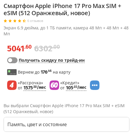
Смартфон Apple iPhone 17 Pro Max SIM +
eSIM (512 Оранжевый, новое)
6 отзывов
Экран 6.9 дюйма, до 1 ТБ памяти, камера 48 Мп + 48 Мп + 48
Мп
.60
.00
5041
6302
Получить скидку по трейд-ин
.46
Вернем до
176
на карту
«Рассрочка»
«Кредит»
от
1575
/мес
от
105
/мес
.50
.03
Вы выбрали Смартфон Apple iPhone 17 Pro Max SIM + eSIM
(512 Оранжевый, новое)
Память, цвет и состояние