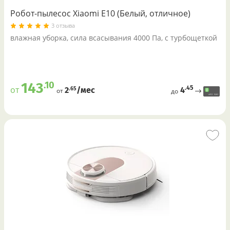
Робот-пылесос Xiaomi E10 (Белый, отличное)
3 отзыва
влажная уборка, сила всасывания 4000 Па, с турбощеткой
.10
143
.45
от
4
.65
2
/меc
от
до