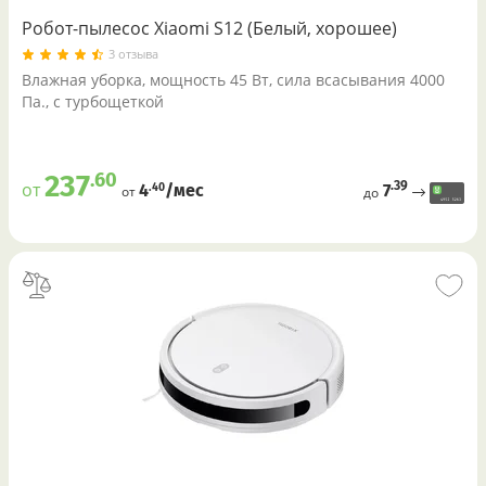
Робот-пылесос Xiaomi S12 (Белый, хорошее)
3 отзыва
Влажная уборка, мощность 45 Вт, сила всасывания 4000
Па., с турбощеткой
.60
237
.39
от
7
.40
4
/меc
от
до