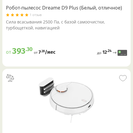
Робот-пылесос Dreame D9 Plus (Белый, отличное)
1 отзыв
Cила всасывания 2500 Па, c базой самоочистки,
турбощеткой, навигацией
.30
393
.24
от
12
.28
7
/меc
от
до