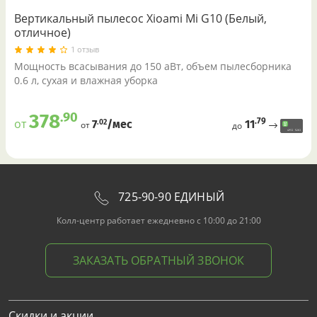
Вертикальный пылесос Xioami Mi G10 (Белый,
отличное)
1 отзыв
Мощность всасывания до 150 аВт, объем пылесборника
0.6 л, сухая и влажная уборка
.90
378
.79
от
11
.02
7
/меc
от
до
725-90-90 ЕДИНЫЙ
Колл-центр работает ежедневно с 10:00 до 21:00
ЗАКАЗАТЬ ОБРАТНЫЙ ЗВОНОК
Скидки и акции