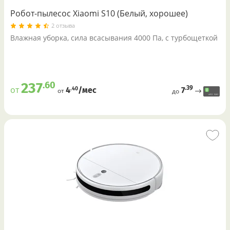
Робот-пылесос Xiaomi S10 (Белый, хорошее)
2 отзыва
Влажная уборка, сила всасывания 4000 Па, с турбощеткой
.60
237
.39
от
7
.40
4
/меc
от
до