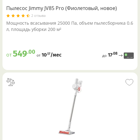
Пылесос Jimmy JV85 Pro (Фиолетовый, новое)
2 отзыва
Мощность всасывания 25000 Па, объем пылесборника 0.6
л, площадь уборки 200 м²
.00
549
.08
от
17
.17
10
/меc
от
до