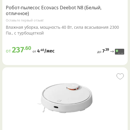
Робот-пылесос Ecovacs Deebot N8 (Белый,
отличное)
Оставьте первый отзыв!
Влажная уборка, мощность 40 Вт, сила всасывания 2300
Па., с турбощеткой
.60
237
.39
от
7
.40
4
/меc
от
до