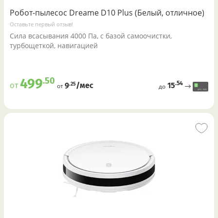
Робот-пылесос Dreame D10 Plus (Белый, отличное)
Оставьте первый отзыв!
Cила всасывания 4000 Па, c базой самоочистки,
турбощеткой, навигацией
.50
499
.54
от
15
.25
9
/меc
от
до