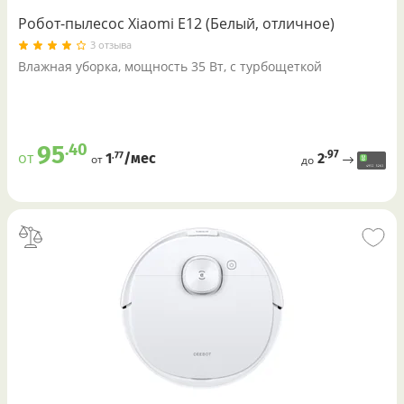
Робот-пылесос Xiaomi E12 (Белый, отличное)
3 отзыва
Влажная уборка, мощность 35 Вт, с турбощеткой
.40
95
.97
от
2
.77
1
/меc
от
до