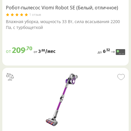
Робот-пылесос Viomi Robot SE (Белый, отличное)
1 отзыв
Влажная уборка, мощность 33 Вт, сила всасывания 2200
Па, с турбощеткой
.70
209
.52
от
6
.88
3
/меc
от
до