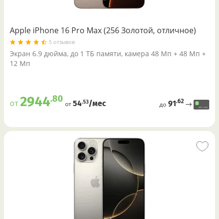
Apple iPhone 16 Pro Max (256 Золотой, отличное)
5 отзывов
Экран 6.9 дюйма, до 1 ТБ памяти, камера 48 Мп + 48 Мп +
12 Мп
.80
2944
.62
от
91
.53
54
/меc
от
до