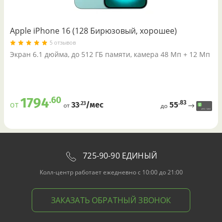
Apple iPhone 16 (128 Бирюзовый, хорошее)
5 отзывов
Экран 6.1 дюйма, до 512 ГБ памяти, камера 48 Мп + 12 Мп
.60
1794
.83
от
55
.23
33
/меc
от
до
725-90-90 ЕДИНЫЙ
Колл-центр работает ежедневно с 10:00 до 21:00
ЗАКАЗАТЬ ОБРАТНЫЙ ЗВОНОК