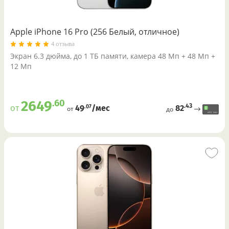
Apple iPhone 16 Pro (256 Белый, отличное)
4 отзыва
Экран 6.3 дюйма, до 1 ТБ памяти, камера 48 Мп + 48 Мп +
12 Мп
.60
2649
.43
от
82
.07
49
/меc
от
до