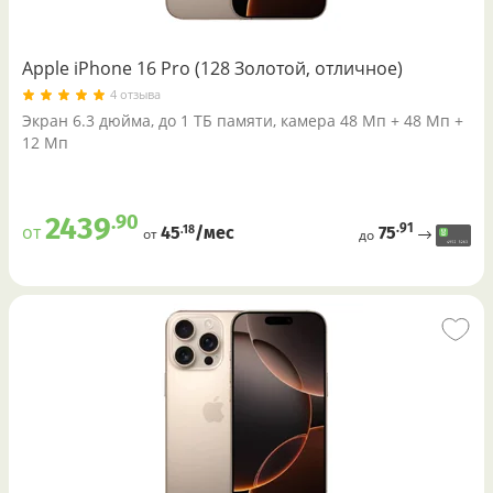
Apple iPhone 16 Pro (128 Золотой, отличное)
4 отзыва
Экран 6.3 дюйма, до 1 ТБ памяти, камера 48 Мп + 48 Мп +
12 Мп
.90
2439
.91
от
75
.18
45
/меc
от
до