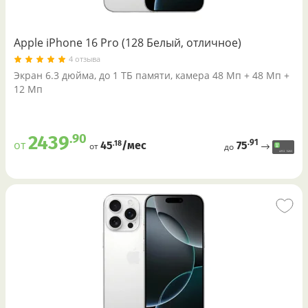
Apple iPhone 16 Pro (128 Белый, отличное)
4 отзыва
Экран 6.3 дюйма, до 1 ТБ памяти, камера 48 Мп + 48 Мп +
12 Мп
.90
2439
.91
от
75
.18
45
/меc
от
до