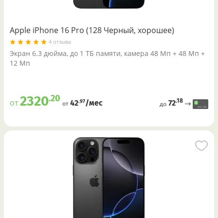
Apple iPhone 16 Pro (128 Черный, хорошее)
4 отзыва
Экран 6.3 дюйма, до 1 ТБ памяти, камера 48 Мп + 48 Мп +
12 Мп
.20
2320
.18
от
72
.97
42
/меc
от
до