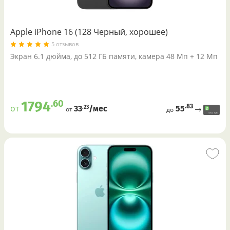
Apple iPhone 16 (128 Черный, хорошее)
5 отзывов
Экран 6.1 дюйма, до 512 ГБ памяти, камера 48 Мп + 12 Мп
.60
1794
.83
от
55
.23
33
/меc
от
до