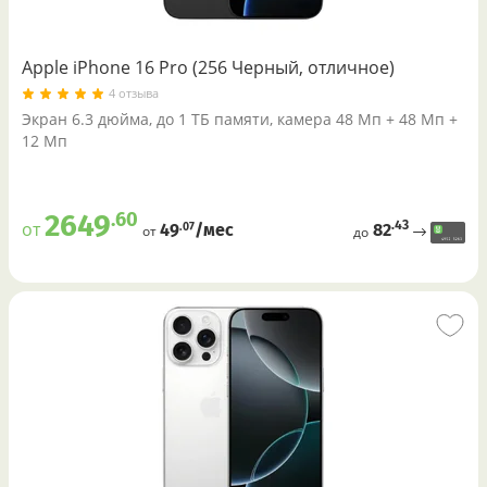
Apple iPhone 16 Pro (256 Черный, отличное)
4 отзыва
Экран 6.3 дюйма, до 1 ТБ памяти, камера 48 Мп + 48 Мп +
12 Мп
.60
2649
.43
от
82
.07
49
/меc
от
до