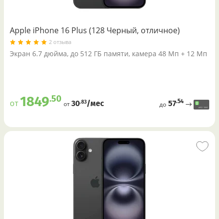
Apple iPhone 16 Plus (128 Черный, отличное)
2 отзыва
Экран 6.7 дюйма, до 512 ГБ памяти, камера 48 Мп + 12 Мп
.50
1849
.54
от
57
.83
30
/меc
от
до