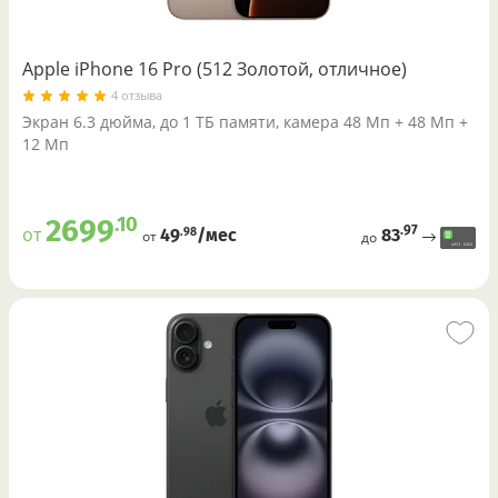
Apple iPhone 16 Pro (512 Золотой, отличное)
4 отзыва
Экран 6.3 дюйма, до 1 ТБ памяти, камера 48 Мп + 48 Мп +
12 Мп
.10
2699
.97
от
83
.98
49
/меc
от
до