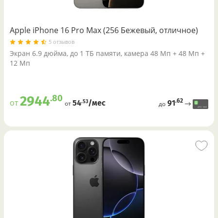
Apple iPhone 16 Pro Max (256 Бежевый, отличное)
5 отзывов
Экран 6.9 дюйма, до 1 ТБ памяти, камера 48 Мп + 48 Мп +
12 Мп
.80
2944
.62
от
91
.53
54
/меc
от
до