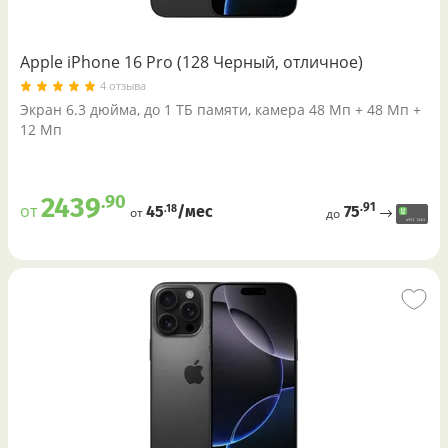
Apple iPhone 16 Pro (128 Черный, отличное)
4 отзыва
Экран 6.3 дюйма, до 1 ТБ памяти, камера 48 Мп + 48 Мп +
12 Мп
.90
2439
.91
от
75
.18
45
/меc
от
до