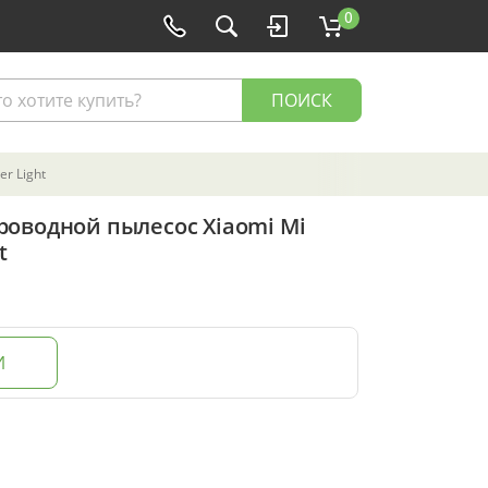
0
ПОИСК
r Light
оводной пылесос Xiaomi Mi
t
И