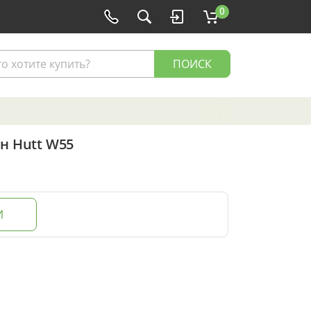
0
ПОИСК
н Hutt W55
И