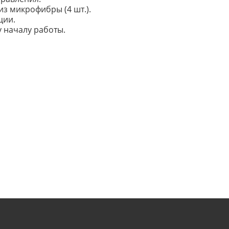
з микрофибры (4 шт.).
ции.
 началу работы.