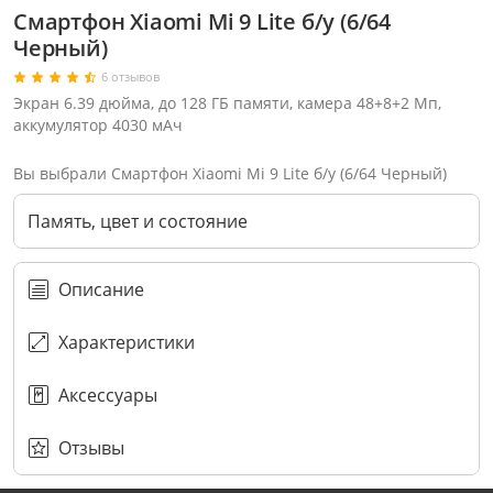
Смартфон Xiaomi Mi 9 Lite б/у (6/64
Черный)
6 отзывов
Экран 6.39 дюйма, до 128 ГБ памяти, камера 48+8+2 Мп,
аккумулятор 4030 мАч
Вы выбрали Смартфон Xiaomi Mi 9 Lite б/у (6/64 Черный)
Память, цвет и состояние
Описание
Характеристики
Аксессуары
Через соцсети (рекомендуется)
Выберите оператора для звонка
Если у Вас появились замечания по работе сотрудников компании, пожалуйста, обратитесь напрямую к руководству, воспользовавшись данной формой обратной связи.
Имя
Номер телефона (не обязательно)
Колл-цент работает с 10:00 до 21:00
С помощью аккаунта
Создать аккаунт
E-mail
Или закажите обратный звонок
Узнай первым!
E-mail
Имя
Пароль
Сообщение
Подписаться
Телефон
Секретные скидки в Telegram-канале
или
ПЕРЕЗВОНИТЕ МНЕ
Подписаться
Забыли пароль?
ОТПРАВИТЬ
Нажимая на кнопку “Подписаться”
вы соглашаетесь с условиями публичной оферты.
Отзывы