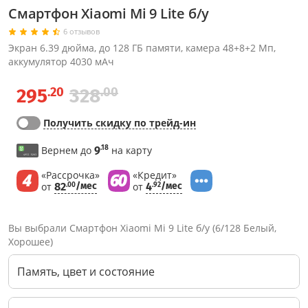
Смартфон Xiaomi Mi 9 Lite б/у
6 отзывов
Экран 6.39 дюйма, до 128 ГБ памяти, камера 48+8+2 Мп,
аккумулятор 4030 мАч
.20
.00
295
328
Получить скидку по трейд-ин
.18
Вернем до
9
на карту
«Рассрочка»
«Кредит»
от
82
/мес
от
4
/мес
.00
.92
Вы выбрали Смартфон Xiaomi Mi 9 Lite б/у (6/128 Белый,
Хорошее)
Память, цвет и состояние