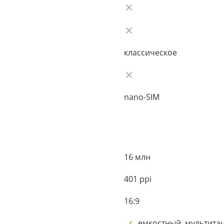
классическое
nano-SIM
16 млн
401 ppi
16:9
емкостный, мультита