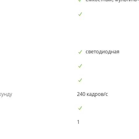
светодиодная
кунду
240 кадров/с
1