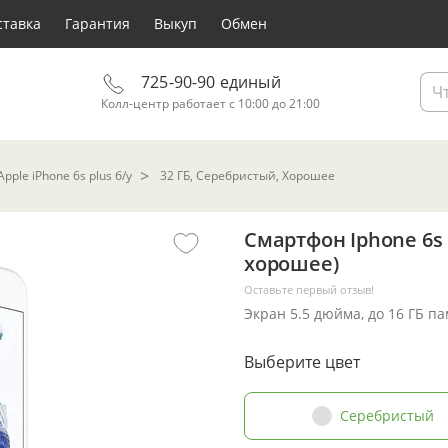
ставка
Гарантия
Выкуп
Обмен
725-90-90 единый
Колл-центр работает с 10:00 до 21:00
ple iPhone 6s plus б/у
32 ГБ, Серебристый, Хорошее
Смартфон Iphone 6s 
хорошее)
Оставьте первый отзыв!
Экран 5.5 дюйма, до 16 ГБ п
Выберите цвет
Серебристый