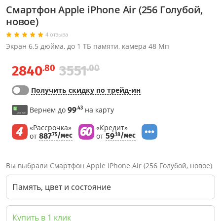
Смартфон Apple iPhone Air (256 Голубой,
новое)
4 отзыва
Экран 6.5 дюйма, до 1 ТБ памяти, камера 48 Мп
.80
.00
2840
3551
Получить скидку по трейд-ин
.43
Вернем до
99
на карту
«Рассрочка»
«Кредит»
от
887
/мес
от
59
/мес
.75
.18
Вы выбрали Смартфон Apple iPhone Air (256 Голубой, новое)
Память, цвет и состояние
Купить в 1 клик