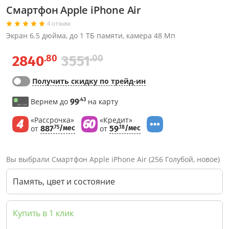
Смартфон Apple iPhone Air
4 отзыва
Экран 6.5 дюйма, до 1 ТБ памяти, камера 48 Мп
.80
.00
2840
3551
Получить скидку по трейд-ин
.43
Вернем до
99
на карту
«Рассрочка»
«Кредит»
от
887
/мес
от
59
/мес
.75
.18
Вы выбрали Смартфон Apple iPhone Air (256 Голубой, новое)
Память, цвет и состояние
Купить в 1 клик