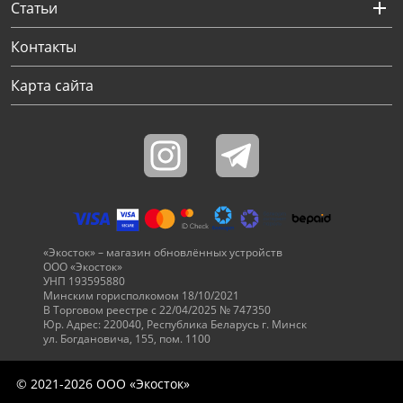
Статьи
Через соцсети (рекомендуется)
Выберите оператора для звонка
Если у Вас появились замечания по работе сотрудников компании, пожалуйста, обратитесь напрямую к руководству, воспользовавшись данной формой обратной связи.
Имя
Номер телефона (не обязательно)
Колл-цент работает с 10:00 до 21:00
С помощью аккаунта
Создать аккаунт
E-mail
Или закажите обратный звонок
Узнай первым!
E-mail
Имя
Пароль
Сообщение
Подписаться
Телефон
Секретные скидки в Telegram-канале
или
Контакты
ПЕРЕЗВОНИТЕ МНЕ
Подписаться
Забыли пароль?
ОТПРАВИТЬ
Нажимая на кнопку “Подписаться”
вы соглашаетесь с условиями публичной оферты.
Карта сайта
«Экосток» – магазин обновлённых устройств
ООО «Экосток»
УНП 193595880
Минским горисполкомом 18/10/2021
В Торговом реестре с 22/04/2025 № 747350
Юр. Адрес: 220040, Республика Беларусь г. Минск
ул. Богдановича, 155, пом. 1100
© 2021-2026 ООО «Экосток»