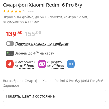
Смартфон Xiaomi Redmi 6 Pro б/у
2 отзыва
Экран 5.84 дюйма, до 64 ГБ памяти, камера 12 Мп,
аккумулятор 4000 мАч
.50
.00
139
155
Получить скидку по трейд-ин
.34
Вернем до
4
на карту
«Рассрочка»
«Кредит»
от
38
/мес
от
2
/мес
.75
.33
Вы выбрали Смартфон Xiaomi Redmi 6 Pro б/у (4/64 Голубой,
Хорошее)
Память, цвет и состояние
Через соцсети (рекомендуется)
Выберите оператора для звонка
Если у Вас появились замечания по работе сотрудников компании, пожалуйста, обратитесь напрямую к руководству, воспользовавшись данной формой обратной связи.
Имя
Номер телефона (не обязательно)
Колл-цент работает с 10:00 до 21:00
С помощью аккаунта
Создать аккаунт
E-mail
Или закажите обратный звонок
Узнай первым!
E-mail
Имя
Пароль
Сообщение
Подписаться
Телефон
Секретные скидки в Telegram-канале
или
ПЕРЕЗВОНИТЕ МНЕ
Подписаться
Забыли пароль?
ОТПРАВИТЬ
Нажимая на кнопку “Подписаться”
вы соглашаетесь с условиями публичной оферты.