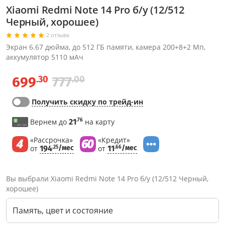
Xiaomi Redmi Note 14 Pro б/у (12/512
Черный, хорошее)
2 отзыва
Экран 6.67 дюйма, до 512 ГБ памяти, камера 200+8+2 Мп,
аккумулятор 5110 мАч
.30
.00
699
777
Получить скидку по трейд-ин
.76
Вернем до
21
на карту
«Рассрочка»
«Кредит»
от
194
/мес
от
11
/мес
.25
.66
Вы выбрали Xiaomi Redmi Note 14 Pro б/у (12/512 Черный,
хорошее)
Память, цвет и состояние