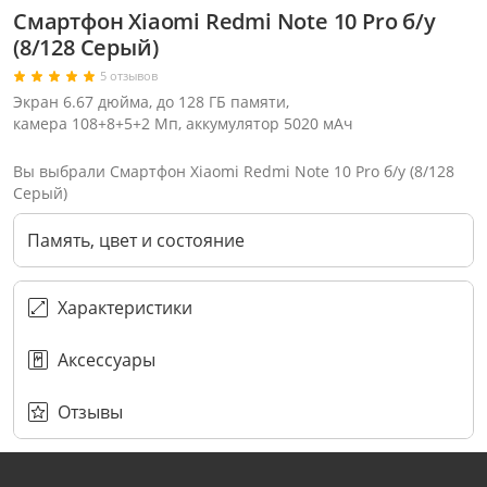
Смартфон Xiaomi Redmi Note 10 Pro б/у
(8/128 Серый)
5 отзывов
Экран 6.67 дюйма, до 128 ГБ памяти,
камера 108+8+5+2 Мп, аккумулятор 5020 мАч
Вы выбрали Смартфон Xiaomi Redmi Note 10 Pro б/у (8/128
Серый)
Память, цвет и состояние
Характеристики
Аксессуары
Через соцсети (рекомендуется)
Выберите оператора для звонка
Если у Вас появились замечания по работе сотрудников компании, пожалуйста, обратитесь напрямую к руководству, воспользовавшись данной формой обратной связи.
Имя
Номер телефона (не обязательно)
Колл-цент работает с 10:00 до 21:00
С помощью аккаунта
Создать аккаунт
E-mail
Или закажите обратный звонок
Узнай первым!
E-mail
Имя
Пароль
Сообщение
Подписаться
Телефон
Секретные скидки в Telegram-канале
Отзывы
или
ПЕРЕЗВОНИТЕ МНЕ
Подписаться
Забыли пароль?
ОТПРАВИТЬ
Нажимая на кнопку “Подписаться”
вы соглашаетесь с условиями публичной оферты.