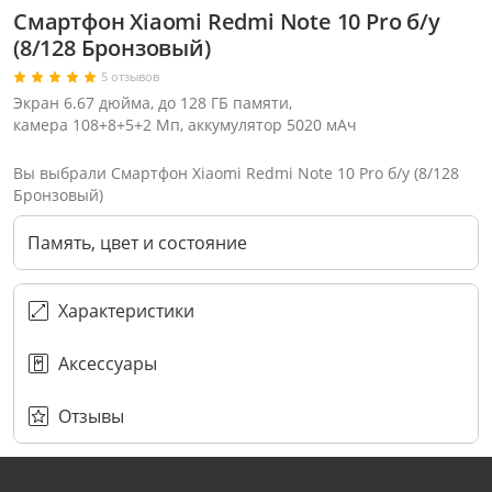
Смартфон Xiaomi Redmi Note 10 Pro б/у
(8/128 Бронзовый)
5 отзывов
Экран 6.67 дюйма, до 128 ГБ памяти,
камера 108+8+5+2 Мп, аккумулятор 5020 мАч
Вы выбрали Смартфон Xiaomi Redmi Note 10 Pro б/у (8/128
Бронзовый)
Память, цвет и состояние
Характеристики
Аксессуары
Через соцсети (рекомендуется)
Выберите оператора для звонка
Если у Вас появились замечания по работе сотрудников компании, пожалуйста, обратитесь напрямую к руководству, воспользовавшись данной формой обратной связи.
Имя
Номер телефона (не обязательно)
Колл-цент работает с 10:00 до 21:00
С помощью аккаунта
Создать аккаунт
E-mail
Или закажите обратный звонок
Узнай первым!
E-mail
Имя
Пароль
Сообщение
Подписаться
Телефон
Секретные скидки в Telegram-канале
Отзывы
или
ПЕРЕЗВОНИТЕ МНЕ
Подписаться
Забыли пароль?
ОТПРАВИТЬ
Нажимая на кнопку “Подписаться”
вы соглашаетесь с условиями публичной оферты.