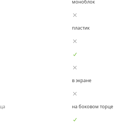
моноблок
пластик
в экране
ьца
на боковом торце