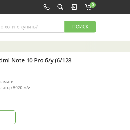
0
ПОИСК
mi Note 10 Pro б/у (6/128
памяти,
улятор 5020 мАч