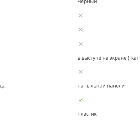
Черный
в выступе на экране ("кап
ьца
на тыльной панели
пластик