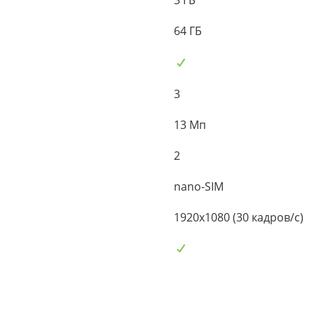
3 ГБ
64 ГБ
3
13 Мп
2
nano-SIM
1920x1080 (30 кадров/с)