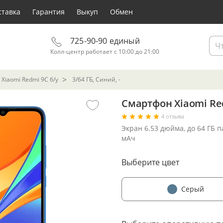
ставка
Гарантия
Выкуп
Обмен
725-90-90 единый
Колл-центр работает с 10:00 до 21:00
Xiaomi Redmi 9C б/у
3/64 ГБ, Синий, -
Смартфон Xiaomi Red
4 отзыва
Экран 6.53 дюйма, до 64 ГБ 
мАч
Выберите цвет
Серый