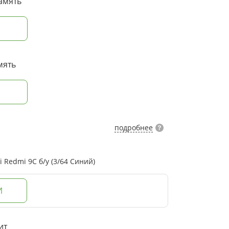
амять
мять
подробнее
Redmi 9С б/у (3/64 Синий)
И
ит