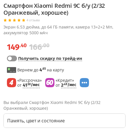
Смартфон Xiaomi Redmi 9С б/у (2/32
Оранжевый, хорошее)
4 отзыва
Экран 6.53 дюйма, до 64 ГБ памяти, камера 13+2+2 Мп,
аккумулятор 5000 мАч
.40
.00
149
166
Получить скидку по трейд-ин
.65
Вернем до
4
на карту
«Рассрочка»
«Кредит»
от
41
/мес
от
2
/мес
.50
.49
Вы выбрали Смартфон Xiaomi Redmi 9С б/у (2/32
Оранжевый, хорошее)
Память, цвет и состояние