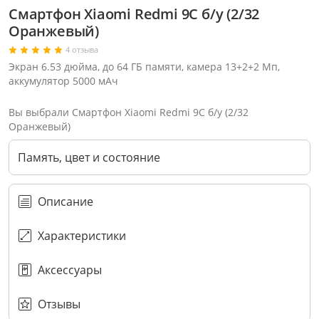
Смартфон Xiaomi Redmi 9С б/у (2/32
Оранжевый)
4 отзыва
Экран 6.53 дюйма, до 64 ГБ памяти, камера 13+2+2 Мп,
аккумулятор 5000 мАч
Вы выбрали Смартфон Xiaomi Redmi 9С б/у (2/32
Оранжевый)
Память, цвет и состояние
Описание
Характеристики
Через соцсети (рекомендуется)
Выберите оператора для звонка
Если у Вас появились замечания по работе сотрудников компании, пожалуйста, обратитесь напрямую к руководству, воспользовавшись данной формой обратной связи.
Аксессуары
Имя
Номер телефона (не обязательно)
Колл-цент работает с 10:00 до 21:00
С помощью аккаунта
Создать аккаунт
E-mail
Или закажите обратный звонок
Узнай первым!
E-mail
Имя
Пароль
Сообщение
Подписаться
Телефон
Секретные скидки в Telegram-канале
или
ПЕРЕЗВОНИТЕ МНЕ
Подписаться
Забыли пароль?
ОТПРАВИТЬ
Нажимая на кнопку “Подписаться”
вы соглашаетесь с условиями публичной оферты.
Отзывы