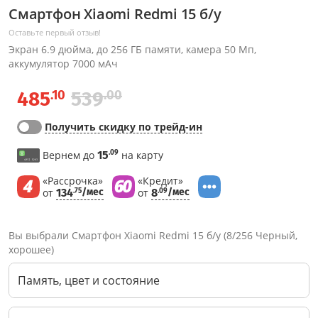
Смартфон Xiaomi Redmi 15 б/у
Оставьте первый отзыв!
Экран 6.9 дюйма, до 256 ГБ памяти, камера 50 Мп,
аккумулятор 7000 мАч
.10
.00
485
539
Получить скидку по трейд-ин
.09
Вернем до
15
на карту
«Рассрочка»
«Кредит»
от
134
/мес
от
8
/мес
.75
.09
Вы выбрали Смартфон Xiaomi Redmi 15 б/у (8/256 Черный,
хорошее)
Память, цвет и состояние