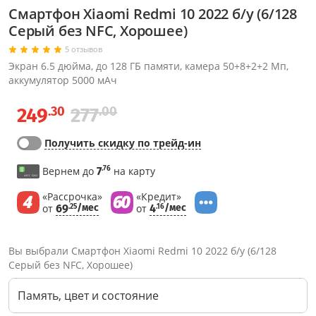
Смартфон Xiaomi Redmi 10 2022 б/у (6/128
Серый без NFC, Хорошее)
5 отзывов
Экран 6.5 дюйма, до 128 ГБ памяти, камера 50+8+2+2 Мп,
аккумулятор 5000 мАч
.30
.00
249
277
Получить скидку по трейд-ин
.76
Вернем до
7
на карту
«Рассрочка»
«Кредит»
от
69
/мес
от
4
/мес
.25
.16
Вы выбрали Смартфон Xiaomi Redmi 10 2022 б/у (6/128
Серый без NFC, Хорошее)
Память, цвет и состояние
Через соцсети (рекомендуется)
Выберите оператора для звонка
Если у Вас появились замечания по работе сотрудников компании, пожалуйста, обратитесь напрямую к руководству, воспользовавшись данной формой обратной связи.
Имя
Номер телефона (не обязательно)
Колл-цент работает с 10:00 до 21:00
С помощью аккаунта
Создать аккаунт
E-mail
Или закажите обратный звонок
Узнай первым!
E-mail
Имя
Пароль
Сообщение
Подписаться
Телефон
Секретные скидки в Telegram-канале
или