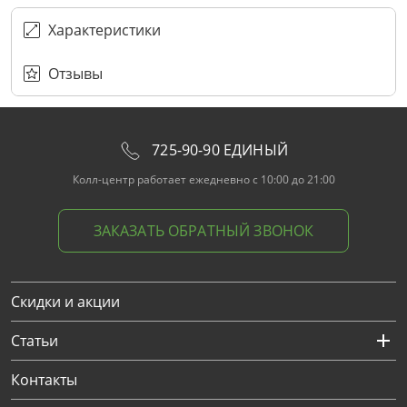
ПЕРЕЗВОНИТЕ МНЕ
Подписаться
Забыли пароль?
ОТПРАВИТЬ
Нажимая на кнопку “Подписаться”
вы соглашаетесь с условиями публичной оферты.
Характеристики
Отзывы
725-90-90 ЕДИНЫЙ
Колл-центр работает ежедневно с 10:00 до 21:00
ЗАКАЗАТЬ ОБРАТНЫЙ ЗВОНОК
Скидки и акции
Статьи
Контакты