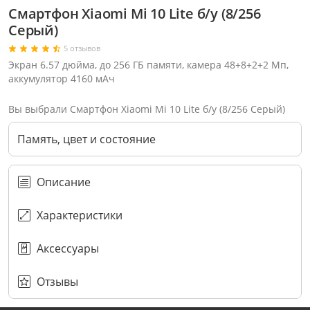
Смартфон Xiaomi Mi 10 Lite б/у (8/256
Серый)
5 отзывов
Экран 6.57 дюйма, до 256 ГБ памяти, камера 48+8+2+2 Мп,
аккумулятор 4160 мАч
Вы выбрали Смартфон Xiaomi Mi 10 Lite б/у (8/256 Серый)
Память, цвет и состояние
Описание
Характеристики
Аксессуары
Через соцсети (рекомендуется)
Выберите оператора для звонка
Если у Вас появились замечания по работе сотрудников компании, пожалуйста, обратитесь напрямую к руководству, воспользовавшись данной формой обратной связи.
Имя
Номер телефона (не обязательно)
Колл-цент работает с 10:00 до 21:00
С помощью аккаунта
Создать аккаунт
E-mail
Или закажите обратный звонок
Узнай первым!
E-mail
Имя
Пароль
Сообщение
Подписаться
Телефон
Секретные скидки в Telegram-канале
или
ПЕРЕЗВОНИТЕ МНЕ
Подписаться
Забыли пароль?
ОТПРАВИТЬ
Нажимая на кнопку “Подписаться”
вы соглашаетесь с условиями публичной оферты.
Отзывы