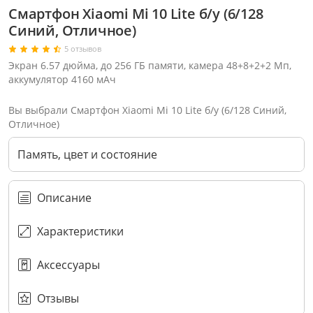
Смартфон Xiaomi Mi 10 Lite б/у (6/128
Синий, Отличное)
5 отзывов
Экран 6.57 дюйма, до 256 ГБ памяти, камера 48+8+2+2 Мп,
аккумулятор 4160 мАч
Вы выбрали Смартфон Xiaomi Mi 10 Lite б/у (6/128 Синий,
Отличное)
Память, цвет и состояние
Описание
Характеристики
Через соцсети (рекомендуется)
Выберите оператора для звонка
Если у Вас появились замечания по работе сотрудников компании, пожалуйста, обратитесь напрямую к руководству, воспользовавшись данной формой обратной связи.
Аксессуары
Имя
Номер телефона (не обязательно)
Колл-цент работает с 10:00 до 21:00
С помощью аккаунта
Создать аккаунт
E-mail
Или закажите обратный звонок
Узнай первым!
E-mail
Имя
Пароль
Сообщение
Подписаться
Телефон
Секретные скидки в Telegram-канале
или
ПЕРЕЗВОНИТЕ МНЕ
Подписаться
Забыли пароль?
ОТПРАВИТЬ
Нажимая на кнопку “Подписаться”
вы соглашаетесь с условиями публичной оферты.
Отзывы