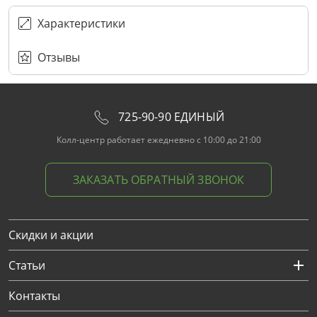
ПЕРЕЗВОНИТЕ МНЕ
Подписаться
Забыли пароль?
ОТПРАВИТЬ
Нажимая на кнопку “Подписаться”
вы соглашаетесь с условиями публичной оферты.
Характеристики
Отзывы
725-90-90 ЕДИНЫЙ
Колл-центр работает ежедневно с 10:00 до 21:00
ЗАКАЗАТЬ ОБРАТНЫЙ ЗВОНОК
Скидки и акции
Статьи
Контакты