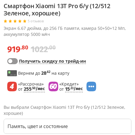
Смартфон Xiaomi 13T Pro б/у (12/512
Зеленое, хорошее)
5 отзывов
Экран 6.67 дюйма, до 256 ГБ памяти, камера 50+50+12 Мп,
аккумулятор 5000 мАч
.80
.00
919
1022
Получить скидку по трейд-ин
.62
Вернем до
28
на карту
«Рассрочка»
«Кредит»
от
255
/мес
от
15
/мес
.50
.33
Вы выбрали Смартфон Xiaomi 13T Pro б/у (12/512 Зеленое,
хорошее)
Память, цвет и состояние
Через соцсети (рекомендуется)
Выберите оператора для звонка
Если у Вас появились замечания по работе сотрудников компании, пожалуйста, обратитесь напрямую к руководству, воспользовавшись данной формой обратной связи.
Имя
Номер телефона (не обязательно)
Колл-цент работает с 10:00 до 21:00
С помощью аккаунта
Создать аккаунт
E-mail
Или закажите обратный звонок
Узнай первым!
E-mail
Имя
Пароль
Сообщение
Подписаться
Телефон
Секретные скидки в Telegram-канале
или