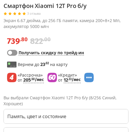
Смартфон Xiaomi 12T Pro б/у
3 отзыва
Экран 6.67 дюйма, до 256 ГБ памяти, камера 200+8+2 Мп,
аккумулятор 5000 мАч
.80
.00
739
822
Получить скидку по трейд-ин
.02
Вернем до
23
на карту
«Рассрочка»
«Кредит»
от
205
/мес
от
12
/мес
.50
.33
Вы выбрали Смартфон Xiaomi 12T Pro б/у (8/256 Синий,
Хорошее)
Память, цвет и состояние