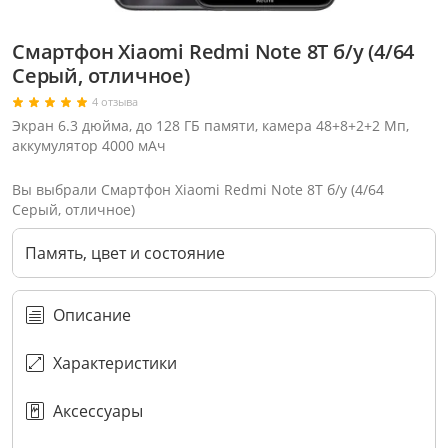
Смартфон Xiaomi Redmi Note 8T б/у (4/64
Серый, отличное)
4 отзыва
Экран 6.3 дюйма, до 128 ГБ памяти, камера 48+8+2+2 Мп,
аккумулятор 4000 мАч
Вы выбрали Смартфон Xiaomi Redmi Note 8T б/у (4/64
Серый, отличное)
Память, цвет и состояние
Описание
Характеристики
Выберите оператора для звонка
Если у Вас появились замечания по работе сотрудников компании, пожалуйста, обратитесь напрямую к руководству, воспользовавшись данной формой обратной связи.
Имя
Номер телефона (не обязательно)
Колл-цент работает с 10:00 до 21:00
Или закажите обратный звонок
Узнай первым!
E-mail
Имя
Аксессуары
Сообщение
Подписаться
Телефон
Секретные скидки в Telegram-канале
или
ПЕРЕЗВОНИТЕ МНЕ
Подписаться
ОТПРАВИТЬ
Нажимая на кнопку “Подписаться”
вы соглашаетесь с условиями публичной оферты.