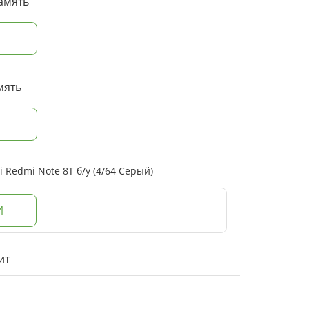
амять
мять
Redmi Note 8T б/у (4/64 Серый)
И
ит