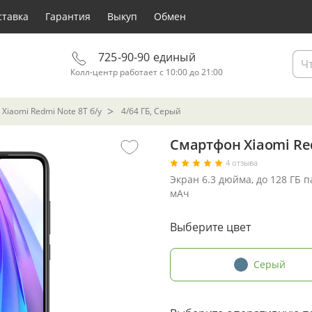
ставка
Гарантия
Выкуп
Обмен
725-90-90 единый
Колл-центр работает с 10:00 до 21:00
Xiaomi Redmi Note 8T б/у
4/64 ГБ, Серый
Смартфон Xiaomi Red
4 отзыва
Экран 6.3 дюйма, до 128 ГБ 
мАч
Выберите цвет
Серый