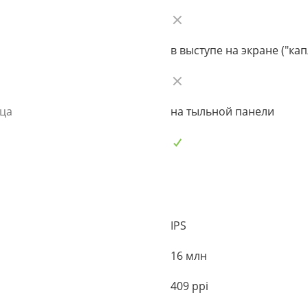
в выступе на экране ("кап
ьца
на тыльной панели
IPS
16 млн
409 ppi