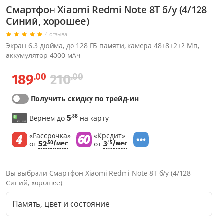
Смартфон Xiaomi Redmi Note 8T б/у (4/128
Синий, хорошее)
4 отзыва
Экран 6.3 дюйма, до 128 ГБ памяти, камера 48+8+2+2 Мп,
аккумулятор 4000 мАч
.00
.00
189
210
Получить скидку по трейд-ин
.88
Вернем до
5
на карту
«Рассрочка»
«Кредит»
от
52
/мес
от
3
/мес
.50
.15
Вы выбрали Смартфон Xiaomi Redmi Note 8T б/у (4/128
Синий, хорошее)
Память, цвет и состояние