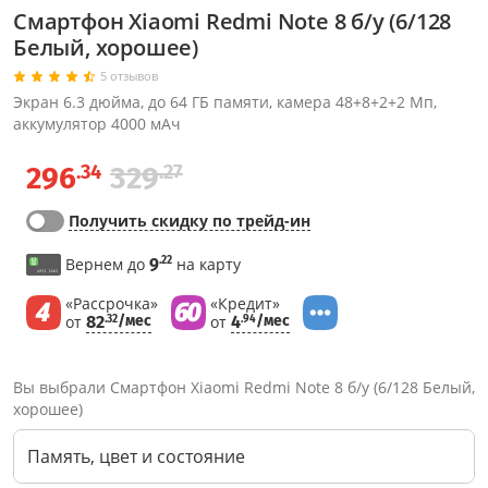
Смартфон Xiaomi Redmi Note 8 б/у (6/128
Белый, хорошее)
5 отзывов
Экран 6.3 дюйма, до 64 ГБ памяти, камера 48+8+2+2 Мп,
аккумулятор 4000 мАч
.34
.27
296
329
Получить скидку по трейд-ин
.22
Вернем до
9
на карту
«Рассрочка»
«Кредит»
от
82
/мес
от
4
/мес
.32
.94
Вы выбрали Смартфон Xiaomi Redmi Note 8 б/у (6/128 Белый,
хорошее)
Память, цвет и состояние