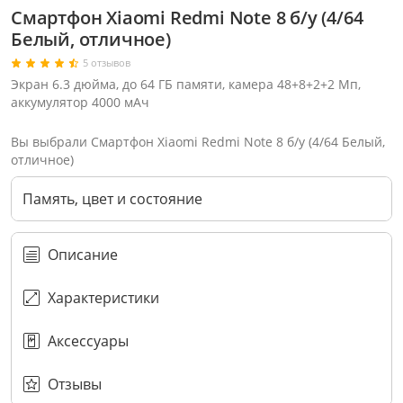
Смартфон Xiaomi Redmi Note 8 б/у (4/64
Белый, отличное)
5 отзывов
Экран 6.3 дюйма, до 64 ГБ памяти, камера 48+8+2+2 Мп,
аккумулятор 4000 мАч
Вы выбрали Смартфон Xiaomi Redmi Note 8 б/у (4/64 Белый,
отличное)
Память, цвет и состояние
Описание
Характеристики
Через соцсети (рекомендуется)
Выберите оператора для звонка
Если у Вас появились замечания по работе сотрудников компании, пожалуйста, обратитесь напрямую к руководству, воспользовавшись данной формой обратной связи.
Аксессуары
Имя
Номер телефона (не обязательно)
Колл-цент работает с 10:00 до 21:00
С помощью аккаунта
Создать аккаунт
E-mail
Или закажите обратный звонок
Узнай первым!
E-mail
Имя
Пароль
Сообщение
Подписаться
Телефон
Секретные скидки в Telegram-канале
или
ПЕРЕЗВОНИТЕ МНЕ
Подписаться
Забыли пароль?
ОТПРАВИТЬ
Нажимая на кнопку “Подписаться”
вы соглашаетесь с условиями публичной оферты.
Отзывы