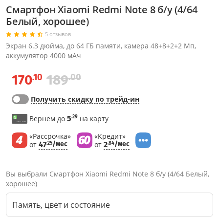
Смартфон Xiaomi Redmi Note 8 б/у (4/64
Белый, хорошее)
5 отзывов
Экран 6.3 дюйма, до 64 ГБ памяти, камера 48+8+2+2 Мп,
аккумулятор 4000 мАч
.10
.00
170
189
Получить скидку по трейд-ин
.29
Вернем до
5
на карту
«Рассрочка»
«Кредит»
от
47
/мес
от
2
/мес
.25
.84
Вы выбрали Смартфон Xiaomi Redmi Note 8 б/у (4/64 Белый,
хорошее)
Память, цвет и состояние