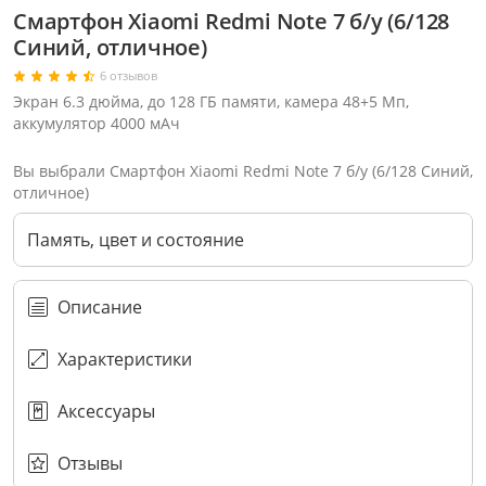
Смартфон Xiaomi Redmi Note 7 б/у (6/128
Синий, отличное)
6 отзывов
Экран 6.3 дюйма, до 128 ГБ памяти, камера 48+5 Мп,
аккумулятор 4000 мАч
Вы выбрали Смартфон Xiaomi Redmi Note 7 б/у (6/128 Синий,
отличное)
Память, цвет и состояние
Описание
Характеристики
Через соцсети (рекомендуется)
Выберите оператора для звонка
Если у Вас появились замечания по работе сотрудников компании, пожалуйста, обратитесь напрямую к руководству, воспользовавшись данной формой обратной связи.
Аксессуары
Имя
Номер телефона (не обязательно)
Колл-цент работает с 10:00 до 21:00
С помощью аккаунта
Создать аккаунт
E-mail
Или закажите обратный звонок
Узнай первым!
E-mail
Имя
Пароль
Сообщение
Подписаться
Телефон
Секретные скидки в Telegram-канале
или
ПЕРЕЗВОНИТЕ МНЕ
Подписаться
Забыли пароль?
ОТПРАВИТЬ
Нажимая на кнопку “Подписаться”
вы соглашаетесь с условиями публичной оферты.
Отзывы