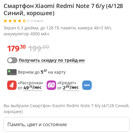
Смартфон Xiaomi Redmi Note 7 б/у (4/128
Синий, хорошее)
6 отзывов
Экран 6.3 дюйма, до 128 ГБ памяти, камера 48+5 Мп,
аккумулятор 4000 мАч
.10
.00
179
199
Получить скидку по трейд-ин
.57
Вернем до
5
на карту
«Рассрочка»
«Кредит»
от
49
/мес
от
2
/мес
.75
.99
Вы выбрали Смартфон Xiaomi Redmi Note 7 б/у (4/128 Синий,
хорошее)
Память, цвет и состояние