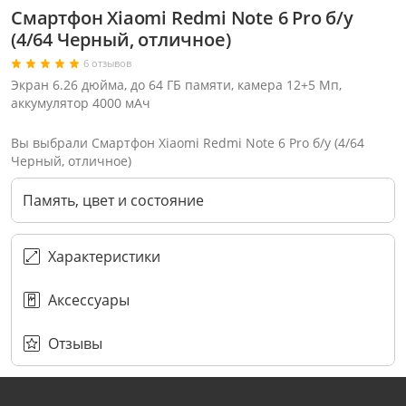
Смартфон Xiaomi Redmi Note 6 Pro б/у
(4/64 Черный, отличное)
6 отзывов
Экран 6.26 дюйма, до 64 ГБ памяти, камера 12+5 Мп,
аккумулятор 4000 мАч
Вы выбрали Смартфон Xiaomi Redmi Note 6 Pro б/у (4/64
Черный, отличное)
Память, цвет и состояние
Характеристики
Аксессуары
Через соцсети (рекомендуется)
Выберите оператора для звонка
Если у Вас появились замечания по работе сотрудников компании, пожалуйста, обратитесь напрямую к руководству, воспользовавшись данной формой обратной связи.
Имя
Номер телефона (не обязательно)
Колл-цент работает с 10:00 до 21:00
С помощью аккаунта
Создать аккаунт
E-mail
Или закажите обратный звонок
Узнай первым!
E-mail
Имя
Пароль
Сообщение
Подписаться
Телефон
Секретные скидки в Telegram-канале
Отзывы
или
ПЕРЕЗВОНИТЕ МНЕ
Подписаться
Забыли пароль?
ОТПРАВИТЬ
Нажимая на кнопку “Подписаться”
вы соглашаетесь с условиями публичной оферты.