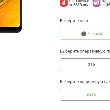
«Рассрочка»
«Кре
от
63
/мес
от
3
.42
.
Выберите цвет
Чёрный
Выберите оперативную п
3 ГБ
Выберите встроенную па
64 ГБ