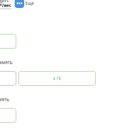
дит»
Ещё
/мес
80
амять
4 ГБ
мять