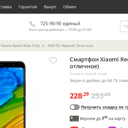
ставка
Гарантия
Выкуп
Обмен
725-90-90 единый
Колл-центр работает с 10:00 до 21:00
Xiaomi Redmi Note 5 б/у
4/64 ГБ, Чёрный, Отличное
Смартфон Xiaomi Red
отличное)
Оставьте первый отзыв!
Экран 6 дюйма, до 64 ГБ пам
.29
.66
228
253
Получить скидку по т
.10
Вернем до
7
на карту