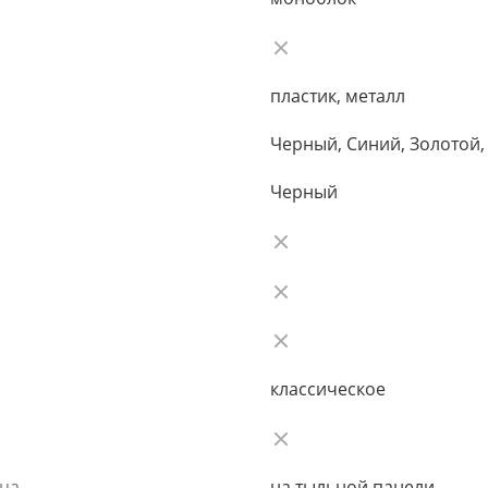
пластик, металл
Черный, Синий, Золотой
Черный
классическое
ьца
на тыльной панели