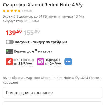
Смартфон Xiaomi Redmi Note 4 б/у
4 отзыва
Экран 5.5 дюймов, до 64 ГБ памяти, камера 13 Мп,
аккумулятор 4100 мАч
.50
.00
139
155
Получить скидку по трейд-ин
.34
Вернем до
4
на карту
«Рассрочка»
«Кредит»
от
38
/мес
от
2
/мес
.75
.33
Вы выбрали Смартфон Xiaomi Redmi Note 4 б/у (4/64 Графит,
хорошее)
Память, цвет и состояние
Через соцсети (рекомендуется)
Выберите оператора для звонка
Если у Вас появились замечания по работе сотрудников компании, пожалуйста, обратитесь напрямую к руководству, воспользовавшись данной формой обратной связи.
Имя
Номер телефона (не обязательно)
Колл-цент работает с 10:00 до 21:00
С помощью аккаунта
Создать аккаунт
E-mail
Или закажите обратный звонок
Узнай первым!
E-mail
Имя
Пароль
Сообщение
Подписаться
Телефон
Секретные скидки в Telegram-канале
или
ПЕРЕЗВОНИТЕ МНЕ
Подписаться
Забыли пароль?
ОТПРАВИТЬ
Нажимая на кнопку “Подписаться”
вы соглашаетесь с условиями публичной оферты.