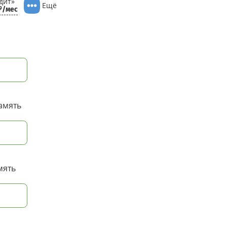
дит»
Ещё
/мес
9
амять
мять