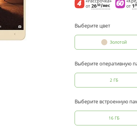
«Рассрочка»
«Кре
от
26
/мес
от
1
.50
.5
Выберите цвет
Золотой
Выберите оперативную п
2 ГБ
Выберите встроенную па
16 ГБ