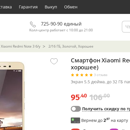
ставка
Гарантия
Выкуп
Обмен
725-90-90 единый
Колл-центр работает с 10:00 до 21:00
Xiaomi Redmi Note 3 б/у
2/16 ГБ, Золотой, Хорошее
Смартфон Xiaomi Red
хорошее)
3 отзыва
Экран 5.5 дюйма, до 32 ГБ п
.40
.00
95
106
Получить скидку по т
.97
Вернем до
2
на карту