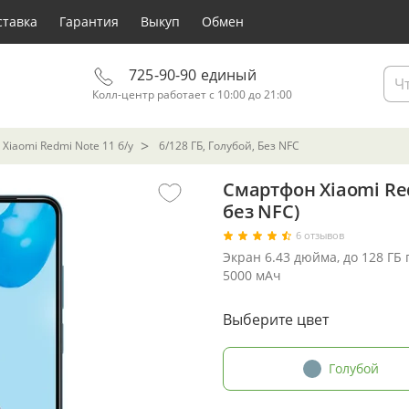
ставка
Гарантия
Выкуп
Обмен
725-90-90 единый
Колл-центр работает с 10:00 до 21:00
Xiaomi Redmi Note 11 б/у
6/128 ГБ, Голубой, Без NFC
Смартфон Xiaomi Red
без NFC)
6 отзывов
Экран 6.43 дюйма, до 128 ГБ
5000 мАч
Выберите цвет
Голубой