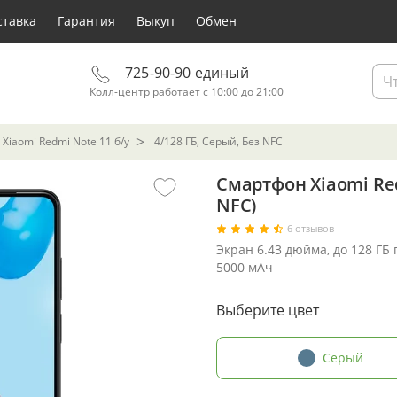
ставка
Гарантия
Выкуп
Обмен
725-90-90 единый
Колл-центр работает с 10:00 до 21:00
Xiaomi Redmi Note 11 б/у
4/128 ГБ, Серый, Без NFC
Смартфон Xiaomi Red
NFC)
6 отзывов
Экран 6.43 дюйма, до 128 ГБ
5000 мАч
Выберите цвет
Серый