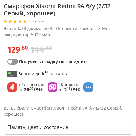
Смартфон Xiaomi Redmi 9A б/у (2/32
Серый, хорошее)
7 отзывов
Экран 6.53 дюйма, до 32 ГБ памяти, камера 13 Мп,
аккумулятор 5000 мАч
.60
.00
129
144
Получить скидку по трейд-ин
.03
Вернем до
4
на карту
«Рассрочка»
«Кредит»
от
36
/мес
от
2
/мес
.00
.16
Вы выбрали Смартфон Xiaomi Redmi 9A б/у (2/32 Серый,
хорошее)
Память, цвет и состояние