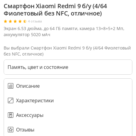
Смартфон Xiaomi Redmi 9 б/у (4/64
Фиолетовый без NFC, отличное)
4 отзыва
Экран 6.53 дюйма, до 64 ГБ памяти, камера 13+8+5+2 Мп,
аккумулятор 5020 мАч
Вы выбрали Смартфон Xiaomi Redmi 9 б/у (4/64 Фиолетовый
без NFC, отличное)
Память, цвет и состояние
Описание
Характеристики
Через соцсети (рекомендуется)
Выберите оператора для звонка
Если у Вас появились замечания по работе сотрудников компании, пожалуйста, обратитесь напрямую к руководству, воспользовавшись данной формой обратной связи.
Аксессуары
Имя
Номер телефона (не обязательно)
Колл-цент работает с 10:00 до 21:00
С помощью аккаунта
Создать аккаунт
E-mail
Или закажите обратный звонок
Узнай первым!
E-mail
Имя
Пароль
Сообщение
Подписаться
Телефон
Секретные скидки в Telegram-канале
или
ПЕРЕЗВОНИТЕ МНЕ
Подписаться
Забыли пароль?
ОТПРАВИТЬ
Нажимая на кнопку “Подписаться”
вы соглашаетесь с условиями публичной оферты.
Отзывы