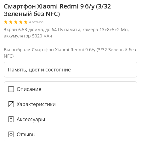
Смартфон Xiaomi Redmi 9 б/у (3/32
Зеленый без NFC)
4 отзыва
Экран 6.53 дюйма, до 64 ГБ памяти, камера 13+8+5+2 Мп,
аккумулятор 5020 мАч
Вы выбрали Смартфон Xiaomi Redmi 9 б/у (3/32 Зеленый без
NFC)
Память, цвет и состояние
Описание
Характеристики
Через соцсети (рекомендуется)
Выберите оператора для звонка
Если у Вас появились замечания по работе сотрудников компании, пожалуйста, обратитесь напрямую к руководству, воспользовавшись данной формой обратной связи.
Аксессуары
Имя
Номер телефона (не обязательно)
Колл-цент работает с 10:00 до 21:00
С помощью аккаунта
Создать аккаунт
E-mail
Или закажите обратный звонок
Узнай первым!
E-mail
Имя
Пароль
Сообщение
Подписаться
Телефон
Секретные скидки в Telegram-канале
или
ПЕРЕЗВОНИТЕ МНЕ
Подписаться
Забыли пароль?
ОТПРАВИТЬ
Нажимая на кнопку “Подписаться”
вы соглашаетесь с условиями публичной оферты.
Отзывы