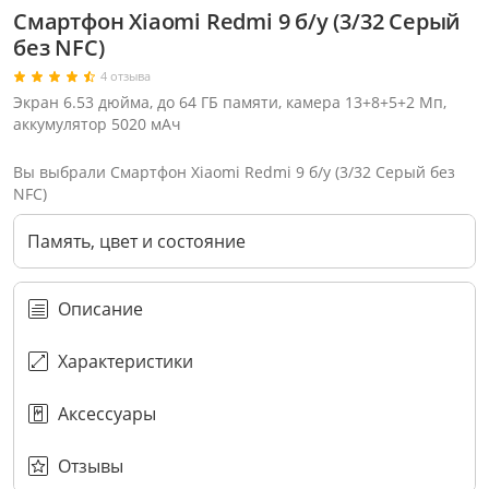
Смартфон Xiaomi Redmi 9 б/у (3/32 Серый
без NFC)
4 отзыва
Экран 6.53 дюйма, до 64 ГБ памяти, камера 13+8+5+2 Мп,
аккумулятор 5020 мАч
Вы выбрали Смартфон Xiaomi Redmi 9 б/у (3/32 Серый без
NFC)
Память, цвет и состояние
Описание
Характеристики
Через соцсети (рекомендуется)
Выберите оператора для звонка
Если у Вас появились замечания по работе сотрудников компании, пожалуйста, обратитесь напрямую к руководству, воспользовавшись данной формой обратной связи.
Аксессуары
Имя
Номер телефона (не обязательно)
Колл-цент работает с 10:00 до 21:00
С помощью аккаунта
Создать аккаунт
E-mail
Или закажите обратный звонок
Узнай первым!
E-mail
Имя
Пароль
Сообщение
Подписаться
Телефон
Секретные скидки в Telegram-канале
или
ПЕРЕЗВОНИТЕ МНЕ
Подписаться
Забыли пароль?
ОТПРАВИТЬ
Нажимая на кнопку “Подписаться”
вы соглашаетесь с условиями публичной оферты.
Отзывы