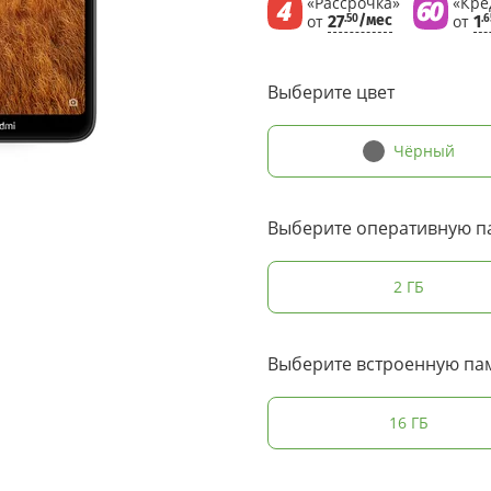
«Рассрочка»
«Кре
от
27
/мес
от
1
.50
.6
Выберите цвет
Чёрный
Выберите оперативную п
2 ГБ
Выберите встроенную па
16 ГБ