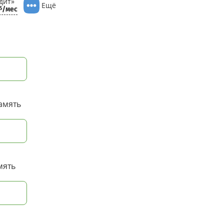
дит»
Ещё
/мес
5
амять
мять