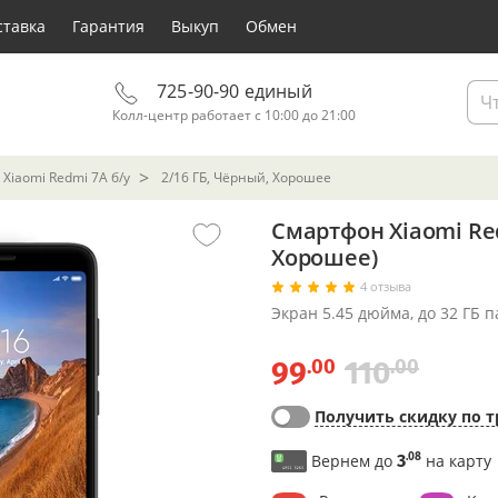
ставка
Гарантия
Выкуп
Обмен
725-90-90 единый
Колл-центр работает с 10:00 до 21:00
Xiaomi Redmi 7A б/у
2/16 ГБ, Чёрный, Хорошее
Смартфон Xiaomi Red
Хорошее)
4 отзыва
Экран 5.45 дюйма, до 32 ГБ 
.00
.00
99
110
Получить скидку по т
.08
Вернем до
3
на карту