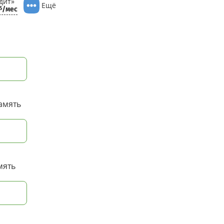
дит»
Ещё
/мес
5
амять
мять