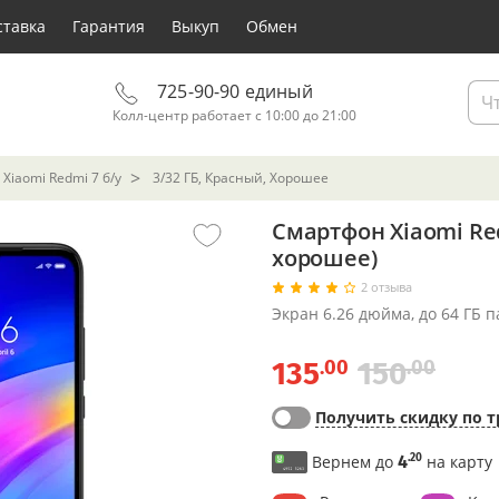
ставка
Гарантия
Выкуп
Обмен
725-90-90 единый
Колл-центр работает с 10:00 до 21:00
Xiaomi Redmi 7 б/у
3/32 ГБ, Красный, Хорошее
Смартфон Xiaomi Red
хорошее)
2 отзыва
Экран 6.26 дюйма, до 64 ГБ 
.00
.00
135
150
Получить скидку по т
.20
Вернем до
4
на карту