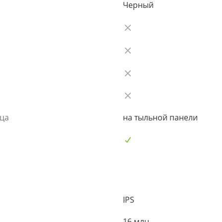
Черный
ьца
на тыльной панели
IPS
16 млн