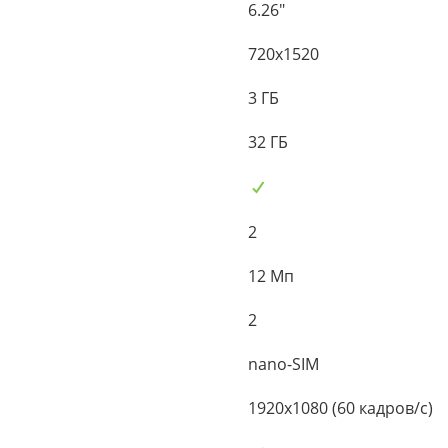
6.26"
720x1520
3 ГБ
32 ГБ
2
12 Мп
2
nano-SIM
1920x1080 (60 кадров/с)