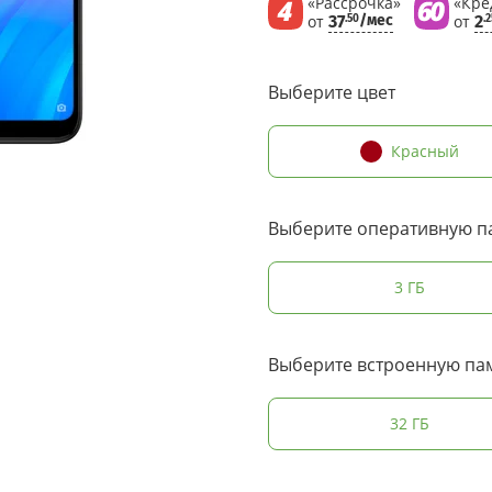
«Рассрочка»
«Кре
от
37
/мес
от
2
.50
.2
Выберите цвет
Красный
Выберите оперативную п
3 ГБ
Выберите встроенную па
32 ГБ