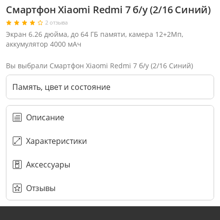
Смартфон Xiaomi Redmi 7 б/у (2/16 Синий)
2 отзыва
Экран 6.26 дюйма, до 64 ГБ памяти, камера 12+2Мп,
аккумулятор 4000 мАч
Вы выбрали Смартфон Xiaomi Redmi 7 б/у (2/16 Синий)
Память, цвет и состояние
Описание
Характеристики
Аксессуары
Через соцсети (рекомендуется)
Выберите оператора для звонка
Если у Вас появились замечания по работе сотрудников компании, пожалуйста, обратитесь напрямую к руководству, воспользовавшись данной формой обратной связи.
Имя
Номер телефона (не обязательно)
Колл-цент работает с 10:00 до 21:00
С помощью аккаунта
Создать аккаунт
E-mail
Или закажите обратный звонок
Узнай первым!
E-mail
Имя
Пароль
Сообщение
Подписаться
Телефон
Секретные скидки в Telegram-канале
или
Отзывы
ПЕРЕЗВОНИТЕ МНЕ
Подписаться
Забыли пароль?
ОТПРАВИТЬ
Нажимая на кнопку “Подписаться”
вы соглашаетесь с условиями публичной оферты.