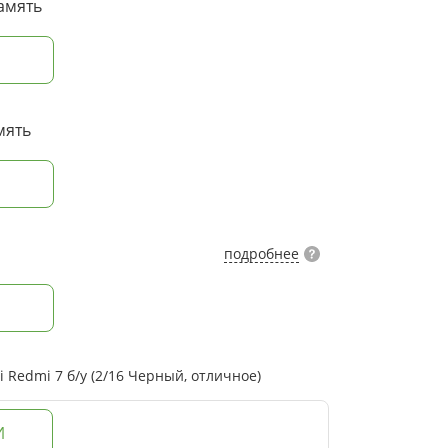
амять
мять
подробнее
Redmi 7 б/у (2/16 Черный, отличное)
И