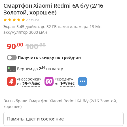
Смартфон Xiaomi Redmi 6A б/у (2/16
Золотой, хорошее)
2 отзыва
Экран 5.45 дюйма, до 32 ГБ памяти, камера 13 Мп,
аккумулятор 3000 мАч
.00
.00
90
100
Получить скидку по трейд-ин
.80
Вернем до
2
на карту
«Рассрочка»
«Кредит»
от
25
/мес
от
1
/мес
.00
.50
Вы выбрали Смартфон Xiaomi Redmi 6A б/у (2/16 Золотой,
хорошее)
Память, цвет и состояние
Через соцсети (рекомендуется)
Выберите оператора для звонка
Если у Вас появились замечания по работе сотрудников компании, пожалуйста, обратитесь напрямую к руководству, воспользовавшись данной формой обратной связи.
Имя